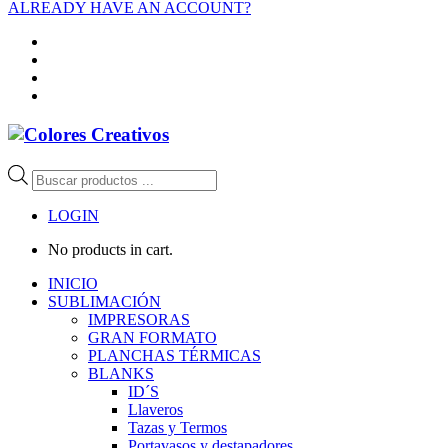
ALREADY HAVE AN ACCOUNT?
Búsqueda
de
productos
LOGIN
No products in cart.
INICIO
SUBLIMACIÓN
IMPRESORAS
GRAN FORMATO
PLANCHAS TÉRMICAS
BLANKS
ID´S
Llaveros
Tazas y Termos
Portavasos y destapadores