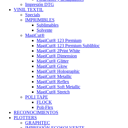
Impresión DTG
VINIL TEXTIL
Specials
IMPRIMIBLES
Sublimables
Solvente
MagiCut®
MagiCut® 123 Premium
MagiCut® 123 Premium Sublibloc
MagiCut® 2Print White
MagiCut® Dimension
MagiCut® Glitter
MagiCut® Glow
MagiCut® Holographic
MagiCut® Metallic
MagiCut® Reflex
MagiCut® Soft Metallic
MagiCut® Stretch
POLI TAPE
FLOCK
Poli-Flex
RECONOCIMIENTOS
PLOTTERS
GRAPHTEC
IMPRESIÓN ECOSOLVENTE