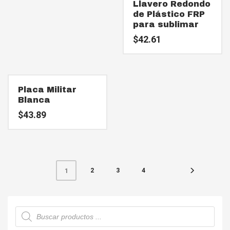
Llavero Redondo
de Plástico FRP
para sublimar
$
42.61
Placa Militar
Blanca
$
43.89
2
3
4
1
Búsqueda
de
productos