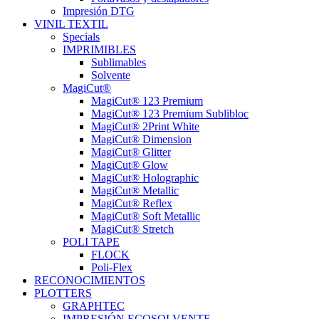
Impresión DTG
VINIL TEXTIL
Specials
IMPRIMIBLES
Sublimables
Solvente
MagiCut®
MagiCut® 123 Premium
MagiCut® 123 Premium Sublibloc
MagiCut® 2Print White
MagiCut® Dimension
MagiCut® Glitter
MagiCut® Glow
MagiCut® Holographic
MagiCut® Metallic
MagiCut® Reflex
MagiCut® Soft Metallic
MagiCut® Stretch
POLI TAPE
FLOCK
Poli-Flex
RECONOCIMIENTOS
PLOTTERS
GRAPHTEC
IMPRESIÓN ECOSOLVENTE