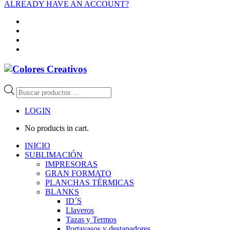
ALREADY HAVE AN ACCOUNT?
Búsqueda
de
productos
LOGIN
No products in cart.
INICIO
SUBLIMACIÓN
IMPRESORAS
GRAN FORMATO
PLANCHAS TÉRMICAS
BLANKS
ID´S
Llaveros
Tazas y Termos
Portavasos y destapadores