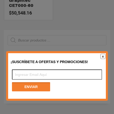
Graphtec
CE7000-60
$
50,548.16
Búsqueda
de
productos
¡SUSCRÍBETE A OFERTAS Y PROMOCIONES!
CARRITO
No hay productos en el carrito.