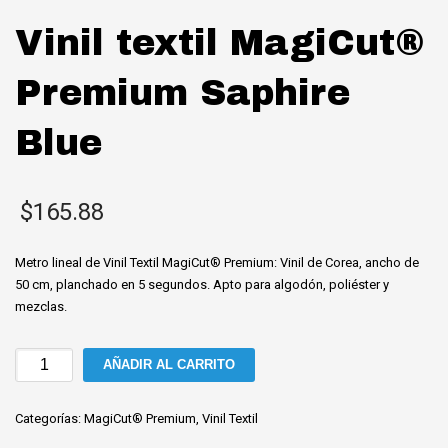
Vinil textil MagiCut®
Premium Saphire
Blue
$
165.88
Metro lineal de Vinil Textil MagiCut® Premium: Vinil de Corea, ancho de
50 cm, planchado en 5 segundos. Apto para algodón, poliéster y
mezclas.
Vinil
AÑADIR AL CARRITO
textil
MagiCut®
Categorías:
MagiCut® Premium
,
Vinil Textil
Premium
Saphire