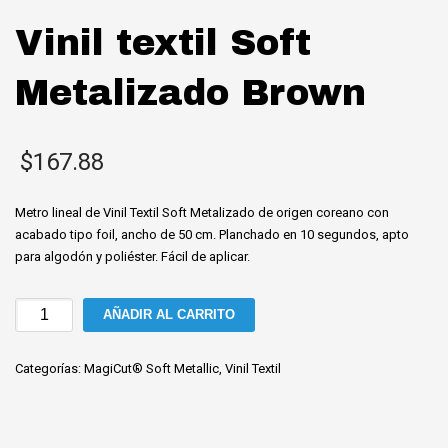
Vinil textil Soft
Metalizado Brown
$
167.88
Metro lineal de Vinil Textil Soft Metalizado de origen coreano con
acabado tipo foil, ancho de 50 cm. Planchado en 10 segundos, apto
para algodón y poliéster. Fácil de aplicar.
Vinil
AÑADIR AL CARRITO
textil
Soft
Categorías:
MagiCut® Soft Metallic
,
Vinil Textil
Metalizado
Brown
cantidad