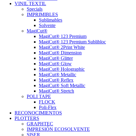
VINIL TEXTIL
Specials
IMPRIMIBLES
Sublimables
Solvente
MagiCut®
MagiCut® 123 Premium
MagiCut® 123 Premium Sublibloc
MagiCut® 2Print White
MagiCut® Dimension
MagiCut® Glitter
MagiCut® Glow
MagiCut® Holographic
MagiCut® Metallic
MagiCut® Reflex
MagiCut® Soft Metallic
MagiCut® Stretch
POLI TAPE
FLOCK
Poli-Flex
RECONOCIMIENTOS
PLOTTERS
GRAPHTEC
IMPRESIÓN ECOSOLVENTE
SISER