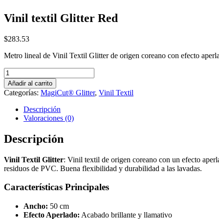
Vinil textil Glitter Red
$
283.53
Metro lineal de Vinil Textil Glitter de origen coreano con efecto ape
Vinil
textil
Añadir al carrito
Glitter
Categorías:
MagiCut® Glitter
,
Vinil Textil
Red
cantidad
Descripción
Valoraciones (0)
Descripción
Vinil Textil Glitter
: Vinil textil de origen coreano con un efecto aper
residuos de PVC. Buena flexibilidad y durabilidad a las lavadas.
Características Principales
Ancho:
50 cm
Efecto Aperlado:
Acabado brillante y llamativo