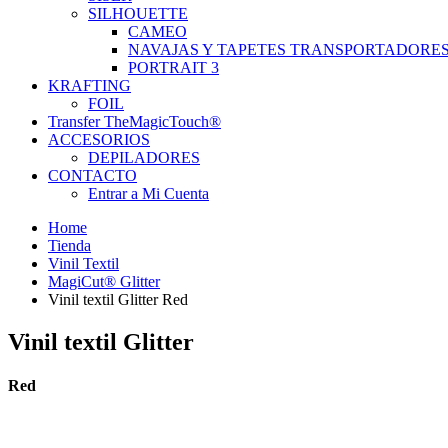
SILHOUETTE
CAMEO
NAVAJAS Y TAPETES TRANSPORTADORE
PORTRAIT 3
KRAFTING
FOIL
Transfer TheMagicTouch®
ACCESORIOS
DEPILADORES
CONTACTO
Entrar a Mi Cuenta
Home
Tienda
Vinil Textil
MagiCut® Glitter
Vinil textil Glitter Red
Vinil textil Glitter
Red