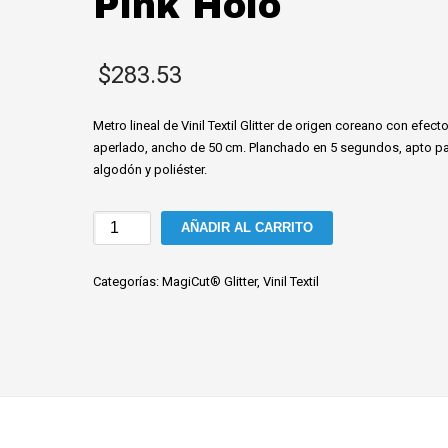
Pink Holo
$
283.53
Metro lineal de Vinil Textil Glitter de origen coreano con efect
aperlado, ancho de 50 cm. Planchado en 5 segundos, apto p
algodón y poliéster.
Vinil
AÑADIR AL CARRITO
textil
Glitter
Categorías:
MagiCut® Glitter
,
Vinil Textil
Pink
Holo
cantidad