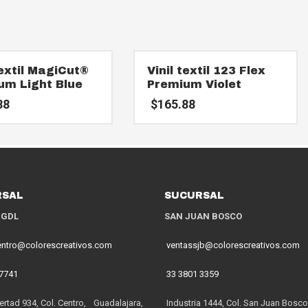
textil MagiCut®
Vinil textil 123 Flex
um Light Blue
Premium Violet
88
$
165.88
RSAL
SUCURSAL
 GDL
SAN JUAN BOSCO
entro@colorescreativos.com
ventassjb@colorescreativos.com
 7741
33 3801 3359
ertad 934, Col. Centro, Guadalajara,
Industria 1444, Col. San Juan Bosco