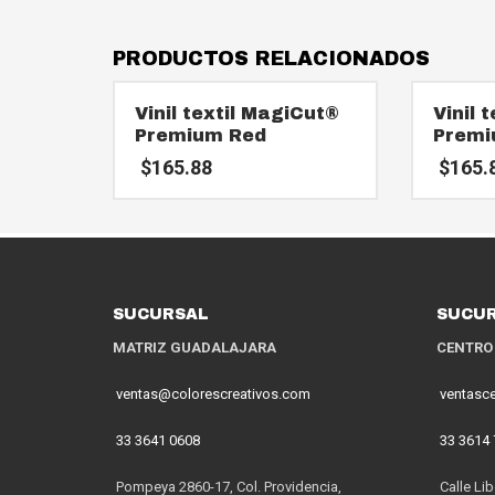
PRODUCTOS RELACIONADOS
Vinil textil MagiCut®
Vinil 
Premium Red
Premi
$
165.88
$
165.
SUCURSAL
SUCU
MATRIZ GUADALAJARA
CENTRO
ventas@colorescreativos.com
ventasc
33 3641 0608
33 3614
Pompeya 2860-17, Col. Providencia,
Calle Lib