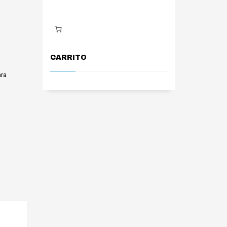
CARRITO
o
ara