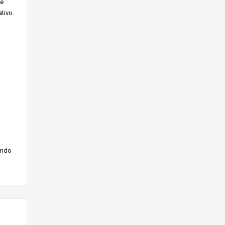
ue
tivo.
iendo