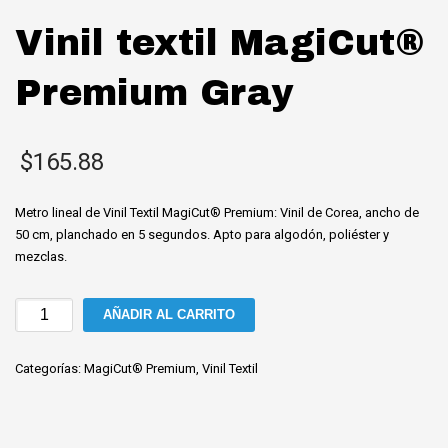
Vinil textil MagiCut®
Premium Gray
$
165.88
Metro lineal de Vinil Textil MagiCut® Premium: Vinil de Corea, ancho de
50 cm, planchado en 5 segundos. Apto para algodón, poliéster y
mezclas.
Vinil
AÑADIR AL CARRITO
textil
MagiCut®
Categorías:
MagiCut® Premium
,
Vinil Textil
Premium
Gray
cantidad