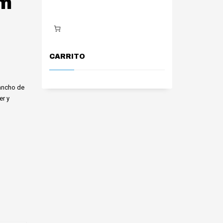
um
CARRITO
 ancho de
er y