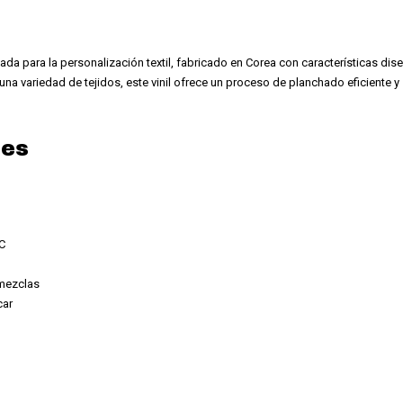
da para la personalización textil, fabricado en Corea con características di
a una variedad de tejidos, este vinil ofrece un proceso de planchado eficiente y
les
C
 mezclas
car