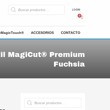
Búsqueda
de
LOGIN
productos
heMagicTouch®
ACCESORIOS
CONTACTO
xtil MagiCut® Premium
Fuchsia
Búsqueda
de
productos