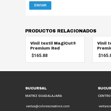
PRODUCTOS RELACIONADOS
Vinil textil MagiCut®
Vinil 
Premium Red
Premi
$
165.88
$
165.
SUCURSAL
SUCU
MATRIZ GUADALAJARA
CENTRO
ventas@colorescreativos.com
ventasc