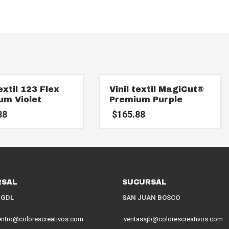
textil 123 Flex
Vinil textil MagiCut®
um Violet
Premium Purple
88
$
165.88
RSAL
SUCURSAL
 GDL
SAN JUAN BOSCO
entro@colorescreativos.com
ventassjb@colorescreativos.com