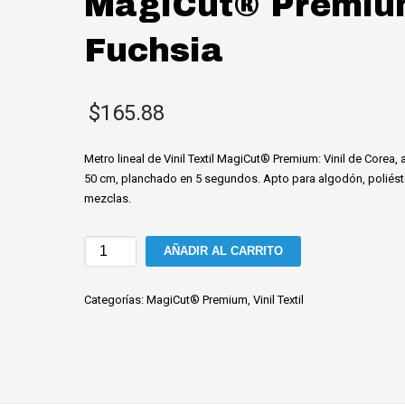
MagiCut® Premi
Fuchsia
$
165.88
Metro lineal de Vinil Textil MagiCut® Premium: Vinil de Corea,
50 cm, planchado en 5 segundos. Apto para algodón, poliést
mezclas.
Vinil
AÑADIR AL CARRITO
textil
MagiCut®
Categorías:
MagiCut® Premium
,
Vinil Textil
Premium
Fuchsia
cantidad