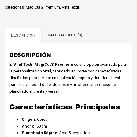
MagiCut®
Categorías:
MagiCut® Premium
,
Vinil Textil
Premium
Black
Charcoal
cantidad
VALORACIONES (0)
DESCRIPCIÓN
DESCRIPCIÓN
El
Vinil Textil MagiCut® Premium
es una opción avanzada para
la personalización textil, fabricado en Corea con características
diseñadas para facilitar una aplicación rápida y duradera. Ideal
para una variedad de tejidos, este vinil ofrece un proceso de
planchado eficiente y versátil.
Características Principales
Origen:
Corea
Ancho:
50 cm
Planchado Rápido:
Solo 5 segundos