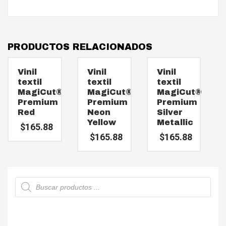
PRODUCTOS RELACIONADOS
Vinil
Vinil
Vinil
textil
textil
textil
MagiCut®
MagiCut®
MagiCut®
Premium
Premium
Premium
Red
Neon
Silver
Yellow
Metallic
$
165.88
$
165.88
$
165.88
Búsqueda
de
productos