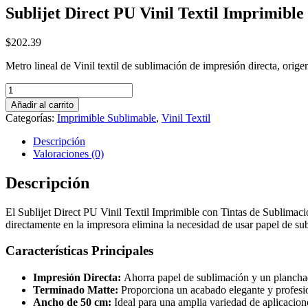
Sublijet Direct PU Vinil Textil Imprimible
$
202.39
Metro lineal de Vinil textil de sublimación de impresión directa, orig
Sublijet
Direct
Añadir al carrito
PU
Categorías:
Imprimible Sublimable
,
Vinil Textil
Vinil
Textil
Descripción
Imprimible
Valoraciones (0)
con
tintas
Descripción
de
Sublimación
El Sublijet Direct PU Vinil Textil Imprimible con Tintas de Sublimaci
cantidad
directamente en la impresora elimina la necesidad de usar papel de s
Características Principales
Impresión Directa:
Ahorra papel de sublimación y un plancha
Terminado Matte:
Proporciona un acabado elegante y profesi
Ancho de 50 cm:
Ideal para una amplia variedad de aplicacion