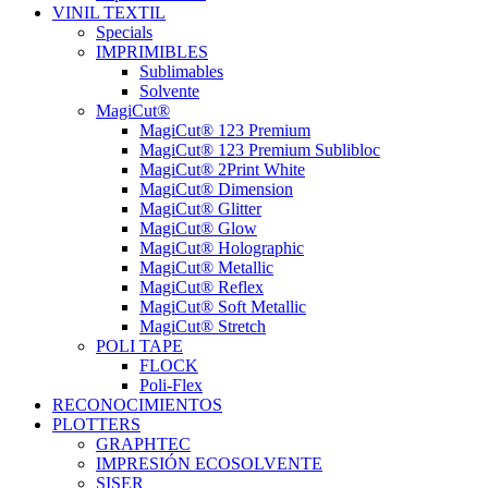
VINIL TEXTIL
Specials
IMPRIMIBLES
Sublimables
Solvente
MagiCut®
MagiCut® 123 Premium
MagiCut® 123 Premium Sublibloc
MagiCut® 2Print White
MagiCut® Dimension
MagiCut® Glitter
MagiCut® Glow
MagiCut® Holographic
MagiCut® Metallic
MagiCut® Reflex
MagiCut® Soft Metallic
MagiCut® Stretch
POLI TAPE
FLOCK
Poli-Flex
RECONOCIMIENTOS
PLOTTERS
GRAPHTEC
IMPRESIÓN ECOSOLVENTE
SISER