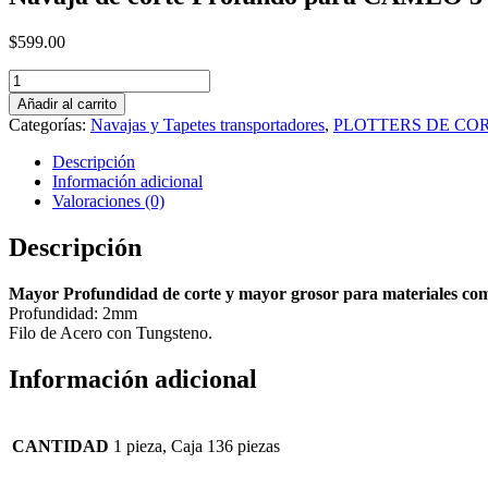
$
599.00
Navaja
de
Añadir al carrito
corte
Categorías:
Navajas y Tapetes transportadores
,
PLOTTERS DE CO
Profundo
para
Descripción
CAMEO
Información adicional
3
Valoraciones (0)
cantidad
Descripción
Mayor Profundidad de corte y mayor grosor para materiales com
Profundidad: 2mm
Filo de Acero con Tungsteno.
Información adicional
CANTIDAD
1 pieza, Caja 136 piezas