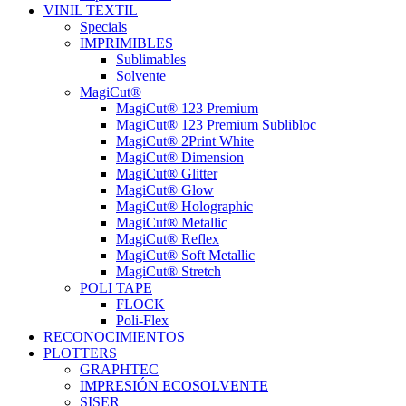
VINIL TEXTIL
Specials
IMPRIMIBLES
Sublimables
Solvente
MagiCut®
MagiCut® 123 Premium
MagiCut® 123 Premium Sublibloc
MagiCut® 2Print White
MagiCut® Dimension
MagiCut® Glitter
MagiCut® Glow
MagiCut® Holographic
MagiCut® Metallic
MagiCut® Reflex
MagiCut® Soft Metallic
MagiCut® Stretch
POLI TAPE
FLOCK
Poli-Flex
RECONOCIMIENTOS
PLOTTERS
GRAPHTEC
IMPRESIÓN ECOSOLVENTE
SISER