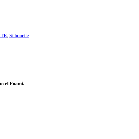
RTE
,
Silhouette
o el Foami.