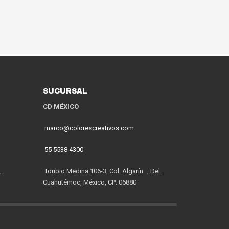
SUCURSAL
CD MÉXICO
marco@colorescreativos.com
55 5538 4300
,
Toribio Medina 106-3, Col. Algarín , Del.
Cuahutémoc, México, CP: 06880