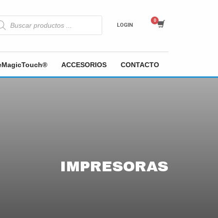
squeda
LOGIN
oductos
heMagicTouch®
ACCESORIOS
CONTACTO
IMPRESORAS