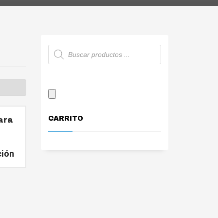
Búsqueda
de
productos
CARRITO
ara
ción