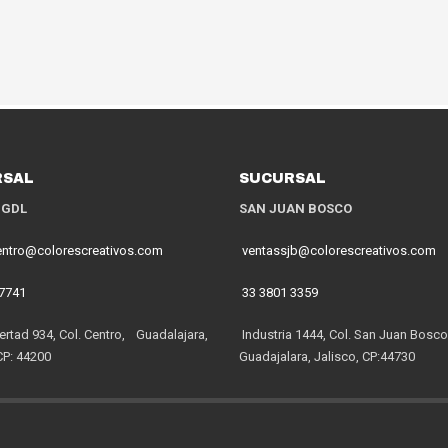
RSAL
SUCURSAL
 GDL
SAN JUAN BOSCO
entro@colorescreativos.com
ventassjb@colorescreativos.com
 7741
33 3801 3359
ertad 934, Col. Centro, Guadalajara,
Industria 1444, Col. San Juan Bosco
CP: 44200
Guadajalara, Jalisco, CP:44730