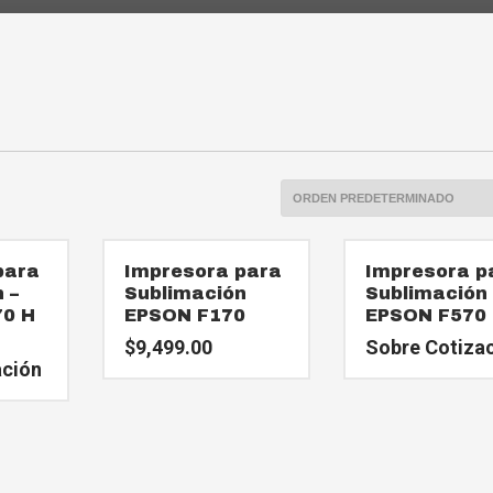
para
Impresora para
Impresora p
 –
Sublimación
Sublimación
70 H
EPSON F170
EPSON F570
$
9,499.00
Sobre Cotiza
ación