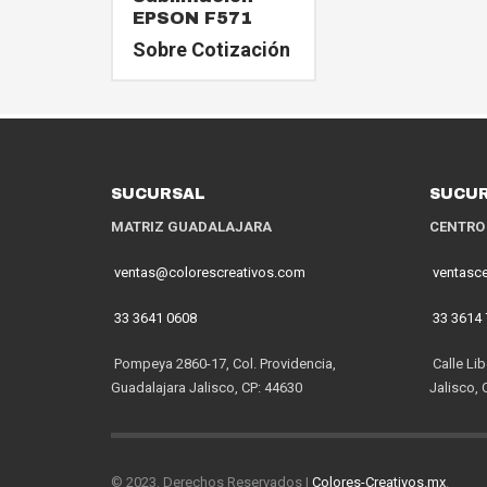
EPSON F571
Sobre Cotización
SUCURSAL
SUCU
MATRIZ GUADALAJARA
CENTRO
ventas@colorescreativos.com
ventasc
33 3641 0608
33 3614
Pompeya 2860-17, Col. Providencia,
Calle Lib
Guadalajara Jalisco, CP: 44630
Jalisco, 
© 2023. Derechos Reservados |
Colores-Creativos.mx
.