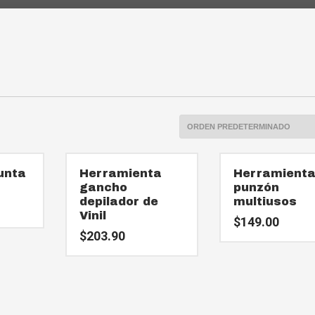
unta
Herramienta
Herramient
gancho
punzón
depilador de
multiusos
Vinil
$
149.00
$
203.90