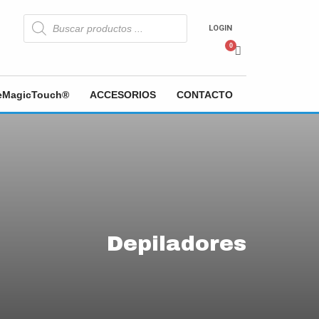
Búsqueda
de
LOGIN
productos
heMagicTouch®
ACCESORIOS
CONTACTO
Depiladores