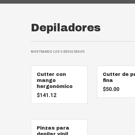
Depiladores
MOSTRANDO LOS 5 RESULTADOS
Cutter con
Cutter de p
mango
fina
hergonómico
$
50.00
$
141.12
Pinzas para
depilar vinil