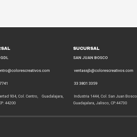
RSAL
SUCURSAL
 GDL
SAN JUAN BOSCO
entro@colorescreativos.com
ventassjb@colorescreativos.com
 7741
33 3801 3359
ertad 934, Col. Centro, Guadalajara,
Industria 1444, Col. San Juan Bosco
CP: 44200
Guadajalara, Jalisco, CP:44730