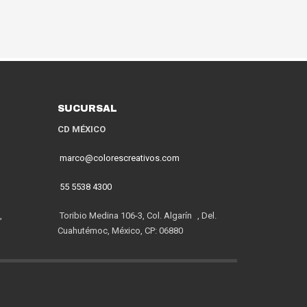
SUCURSAL
CD MÉXICO
marco@colorescreativos.com
55 5538 4300
,
Toribio Medina 106-3, Col. Algarín , Del.
Cuahutémoc, México, CP: 06880