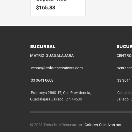
$
165.88
SUCURSAL
SUCU
MATRIZ GUADALAJARA
CENTRO
ventas@colorescreativos.com
ventasc
33 3641 0608
33 3614
Pompeya 2860-17, Col. Providencia,
Calle Lib
Guadalajara Jalisco, CP: 44630
Jalisco, 
© 2023. Derechos Reservados |
Colores-Creativos.mx
.