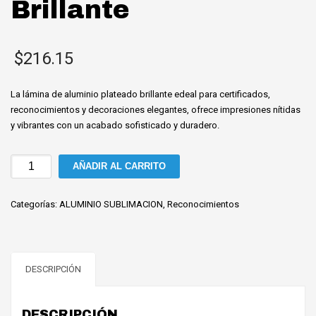
Brillante
$
216.15
La lámina de aluminio plateado brillante edeal para certificados,
reconocimientos y decoraciones elegantes, ofrece impresiones nítidas
y vibrantes con un acabado sofisticado y duradero.
Aluminio
AÑADIR AL CARRITO
Para
Sublimacion
Categorías:
ALUMINIO SUBLIMACION
,
Reconocimientos
30x60cm
Plateado
Brillante
cantidad
DESCRIPCIÓN
DESCRIPCIÓN