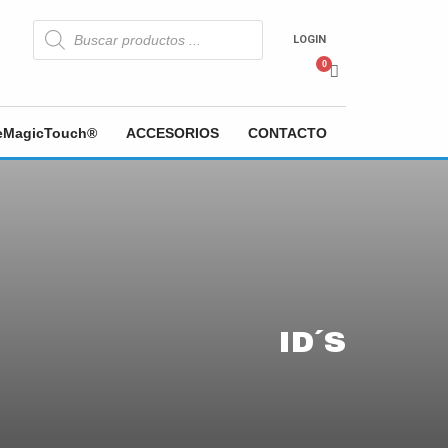
Búsqueda
de
LOGIN
productos
heMagicTouch®
ACCESORIOS
CONTACTO
ID´S