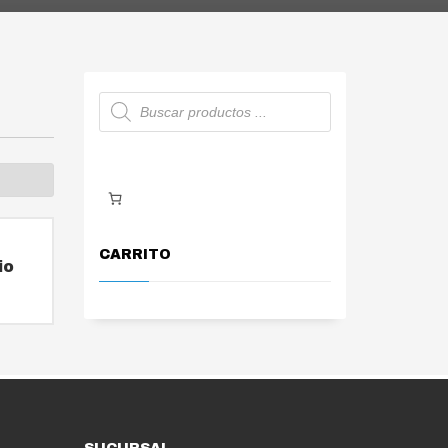
Búsqueda
de
productos
r
CARRITO
io