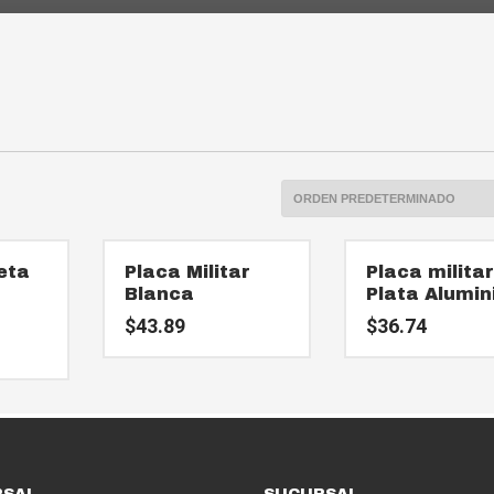
eta
Placa Militar
Placa milita
Blanca
Plata Alumin
$
43.89
$
36.74